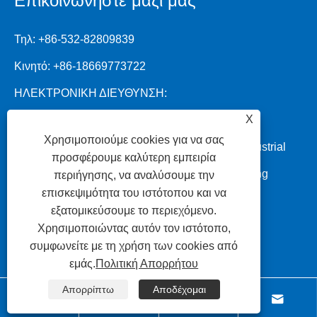
Επικοινωνήστε μαζί μας
Τηλ:
+86-532-82809839
Κινητό:
+86-18669773722
ΗΛΕΚΤΡΟΝΙΚΗ ΔΙΕΥΘΥΝΣΗ:
X
info.sealing@ruichenseal.com
Χρησιμοποιούμε cookies για να σας
Διεύθυνση: No.1 Ruichen Road, Dongliuting Industrial
προσφέρουμε καλύτερη εμπειρία
Park, Chengyang District, Qingdao City, Shandong
περιήγησης, να αναλύσουμε την
επισκεψιμότητα του ιστότοπου και να
Province, Κίνα
εξατομικεύσουμε το περιεχόμενο.
Χρησιμοποιώντας αυτόν τον ιστότοπο,
συμφωνείτε με τη χρήση των cookies από
εμάς.
Πολιτική Απορρήτου
Απορρίπτω
Αποδέχομαι



